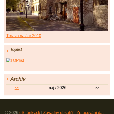
Trnava na Jar 2010
Toplist
Archív
<<
máj / 2026
>>
© 2026
eStránky.sk
|
Závadný obsah?
|
Zpracování dat